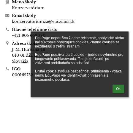
Meno školy
Konzervatórium
Email školy
konzervatoriumza@vuczilina.sk
Hlavné telefónne číslo
+421 905 668 780
EduPage nepoužíva žiadne reklamné, analytické alebo 
iné súkromie ohrozujúce cookies. Žiadne cookies sa 
Adresa školy
nezdieľajú s tretími stranami.

J. M. Hurbana 48
EduPage používa iba 2 cookie – jedno nevyhnutné pre 
010 01 Žilina
fungovanie prihlasovania. Toto je dočasné, po 
Slovakia
zatvorení prehliadača sa odstráni.

IČO
Druhé cookie zvyšuje bezpečnosť prihlásenia - vďaka 
000162752
nemu EduPage vie identifikovať prihlásenie z 
neznámeho počítača.
Ok